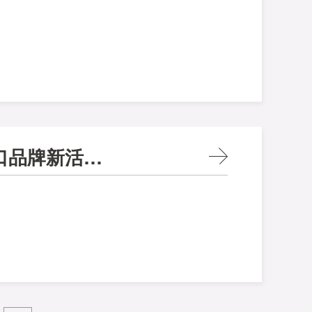
潭州展完美收官|CK·中国如何焕发进口品牌新活力？