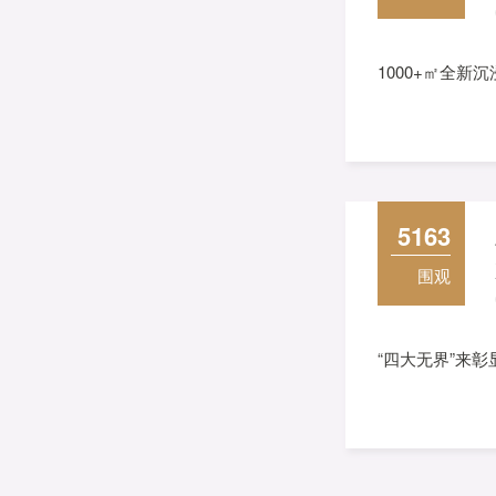
1000+㎡全新
5163
围观
“四大无界”来