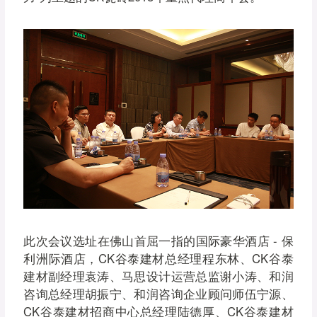
此次会议选址在佛山首屈一指的国际豪华酒店 - 保
利洲际酒店，CK谷泰建材总经理程东林、CK谷泰
建材副经理袁涛、马思设计运营总监谢小涛、和润
咨询总经理胡振宁、和润咨询企业顾问师伍宁源、
CK谷泰建材招商中心总经理陆德厚、CK谷泰建材