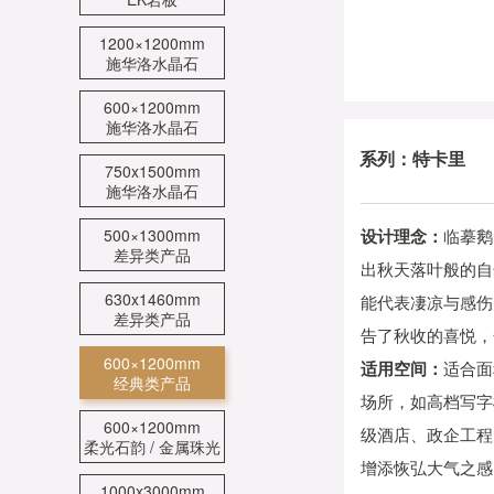
1200×1200mm
施华洛水晶石
600×1200mm
施华洛水晶石
系列：特卡里
750x1500mm
施华洛水晶石
500×1300mm
设计理念：
临摹鹅
差异类产品
出秋天落叶般的自
630x1460mm
能代表凄凉与感伤
差异类产品
告了秋收的喜悦，
600×1200mm
适用空间：
适合面
经典类产品
场所，如高档写字
600×1200mm
级酒店、政企工程
柔光石韵 / 金属珠光
增添恢弘大气之感
1000x3000mm