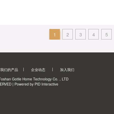
1
2
3
4
5
我们的产品
企业动态
加入我们
oshan Gotile Home Technology Co.，LTD
ERVED |
Powered by PID Interactive