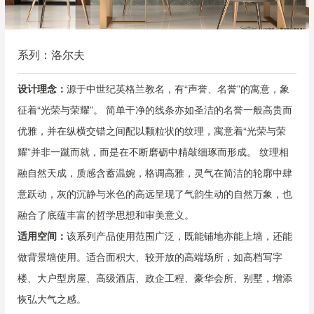
系列：洛尔夫
设计理念：
源于中世纪英格兰教名，有“声誉、名誉”的寓意，象
征着“光荣与荣耀”。 简单干净的线条亦如圣洁的名誉一般高贵而
优雅，并在纵横交错之间配以颗粒状的纹理，寓意着“光荣与荣
耀”并非一蹴而就，而是在不断磨砺中精敲细琢而形成。 纹理相
融自然天成，质感含蓄温婉，格调高雅，灵气在简洁的轮廓中肆
意跃动，灰的沉静与米色的高远呈现了气韵生动的自然万象，也
融合了底蕴丰富的哲学思想和审美意义。
适用空间：
该系列产品使用范围广泛，既能铺地亦能上墙，还能
做背景墙使用。适合面积大、较开放的高端场所，如高档写字
楼、大户型房屋、高级酒店、政企工程、豪华会所、别墅，增添
恢弘大气之感。